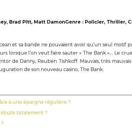
y, Brad Pitt, Matt Damon
Genre : Policier, Thrille
an et sa bande ne pouvaient avoir qu’un seul motif pou
urs lorsque l’on veut faire sauter « The Bank »… Le crue
 mentor de Danny, Reuben Tishkoff. Mauvais, très mauvai
nauguration de son nouveau casino, The Bank.
âce à une épargne régulière ?
débute totalement ?
 ?