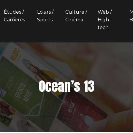
Études /
Loisirs /
Culture /
Web /
M
Carrières
Sports
Cinéma
High-
B
tech
Ocean’s 13