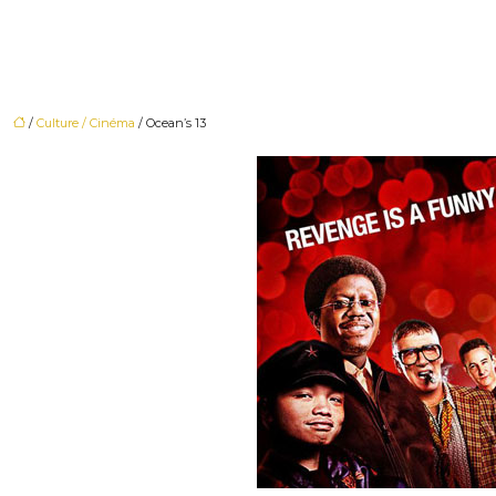
/
Culture / Cinéma
/ Ocean’s 13