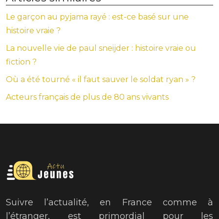
Le garçon au pyjama rayé : est-ce basé sur une
histoire vraie ?
La nouvelle vie de paul sneijder : histoire vraie ou
fiction ?
Où a été tourné « il faut sauver le soldat ryan » ?
Acteurs français de plus de 80 ans vivants
Suivre l’actualité, en France comme à
l’étranger, est primordial pour les