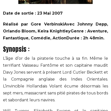
Date de sortie : 23 Mai 2007
Réalisé par Gore Verbinski
Avec Johnny Depp,
Orlando Bloom, Keira Knightley
Genre : Aventure,
Fantastique, Comédie, Action
Durée : 2h 48min.
Synopsis :
L’âge d’or de la piraterie touche à sa fin. Même le
terrifiant Vaisseau Fantôme et son capitaine maudit
Davy Jones servent à présent Lord Cutler Beckett et
la Compagnie anglaise des Indes Orientales.
L’invincible Hollandais Volant écume désormais les
sept mers, massacrant sans pitié pirates de tous bords
et sabordant leurs navires.
Will Turner, Elizabeth Swann et le capitaine